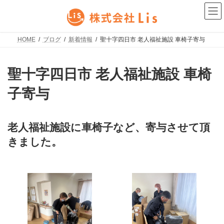
コ
ナ
ン
ビ
テ
ゲ
ン
ー
ツ
シ
HOME
ブログ
新着情報
聖十字四日市 老人福祉施設 車椅子寄与
へ
ョ
ス
ン
キ
に
聖十字四日市 老人福祉施設 車椅
ッ
移
プ
動
子寄与
老人福祉施設に車椅子など、寄与させて頂
きました。